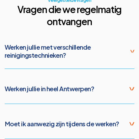
Veelgestelde vragen
Vragen die we regelmatig
ontvangen
Werken jullie met verschillende
reinigingstechnieken?
Ja. Afhankelijk van het materiaal en de vervuiling gebruiken wij
verschillende technieken zoals softwash, warmwaterreiniging of
hogedrukreiniging.
Werken jullie in heel Antwerpen?
Ja, wij zijn actief in heel de provincie Antwerpen.
Moet ik aanwezig zijn tijdens de werken?
Nee, dit is meestal niet nodig. Wij kunnen de werken uitvoeren terwijl u