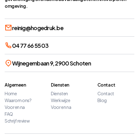
omgeving.
reinig@hogedruk.be
04 77 66 55 03
Wijnegembaan 9, 2900 Schoten
Algemeen
Diensten
Contact
Home
Diensten
Contact
Waarom ons?
Werkwijze
Blog
Voor en na
Voor en na
FAQ
Schrijf review