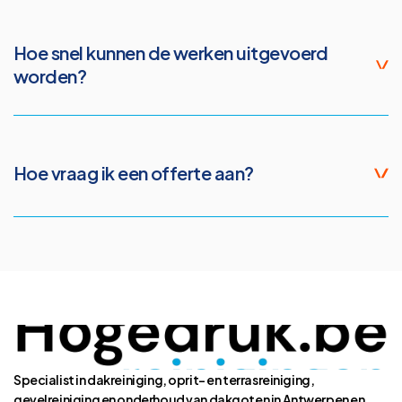
niet thuis bent en laten alles netjes achter.
Hoe snel kunnen de werken uitgevoerd
worden?
Na goedkeuring van de offerte bekijken we samen wanneer de
werken kunnen plaatsvinden. In veel gevallen kunnen we binnen korte
termijn een afspraak plannen.
Hoe vraag ik een offerte aan?
U kan eenvoudig een offerte aanvragen via het contactformulier op
de website. Wij nemen daarna contact met u op om de situatie te
bekijken en een afspraak in te plannen.
Specialist in dakreiniging, oprit- en terrasreiniging,
gevelreiniging en onderhoud van dakgoten in Antwerpen en