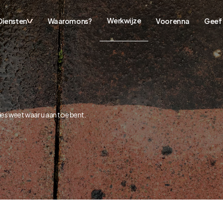
Werkwijze
Diensten
Waarom ons?
Voor en na
Geef 
ies weet waar u aan toe bent.