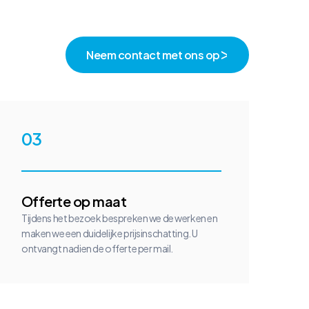
Neem contact met ons op
03
Offerte op maat
Tijdens het bezoek bespreken we de werken en
maken we een duidelijke prijsinschatting. U
ontvangt nadien de offerte per mail.