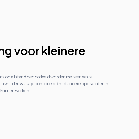
g voor kleinere
oms op afstand beoordeeld worden met een vaste
rken worden vaak gecombineerd met andere opdrachten in
t kunnen werken.