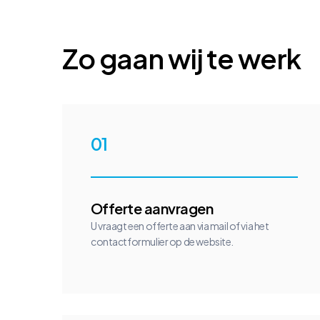
Zo gaan wij te werk
01
Offerte aanvragen
U vraagt een offerte aan via mail of via het
contactformulier op de website.