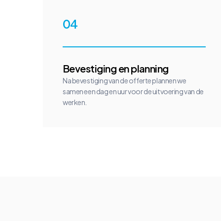
04
Bevestiging en planning
Na bevestiging van de offerte plannen we
samen een dag en uur voor de uitvoering van de
werken.