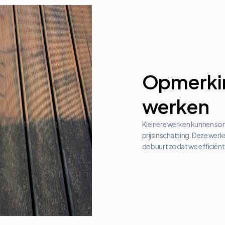
Opmerkin
werken
Kleinere werken kunnen s
prijsinschatting. Deze we
de buurt zodat we efficiën