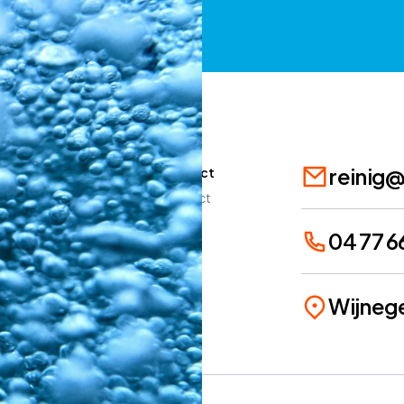
reinig
Diensten
Contact
Diensten
Contact
Werkwijze
Blog
04 77 6
Voor en na
Wijneg