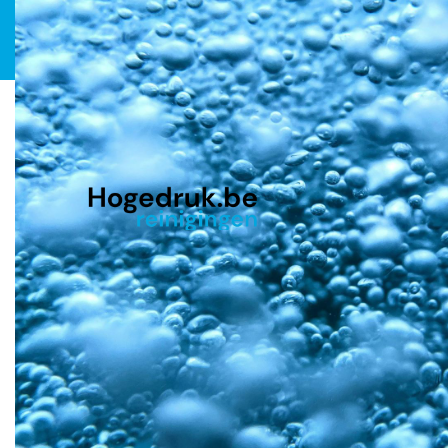
Algemeen
Specialist in dakreiniging,
Home
oprit- en terrasreiniging,
Waarom ons?
gevelreiniging en
Voor en na
onderhoud van dakgoten
FAQ
in Antwerpen en
Schrijf review
omgeving.