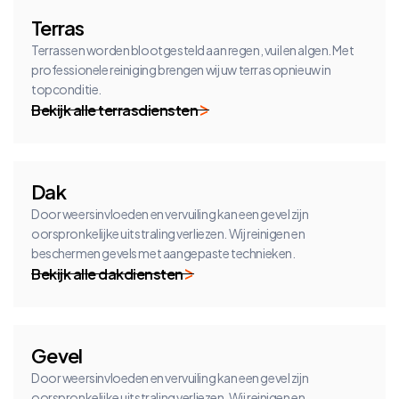
Terras
Terrassen worden blootgesteld aan regen, vuil en algen. Met
professionele reiniging brengen wij uw terras opnieuw in
topconditie.
Bekijk alle terrasdiensten
Dak
Door weersinvloeden en vervuiling kan een gevel zijn
oorspronkelijke uitstraling verliezen. Wij reinigen en
beschermen gevels met aangepaste technieken.
Bekijk alle dakdiensten
Gevel
Door weersinvloeden en vervuiling kan een gevel zijn
oorspronkelijke uitstraling verliezen. Wij reinigen en