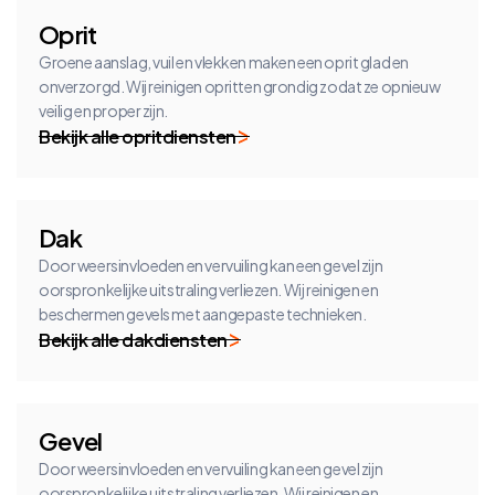
Oprit
Groene aanslag, vuil en vlekken maken een oprit glad en
onverzorgd. Wij reinigen opritten grondig zodat ze opnieuw
veilig en proper zijn.
Bekijk alle opritdiensten
Dak
Door weersinvloeden en vervuiling kan een gevel zijn
oorspronkelijke uitstraling verliezen. Wij reinigen en
beschermen gevels met aangepaste technieken.
Bekijk alle dakdiensten
Gevel
Door weersinvloeden en vervuiling kan een gevel zijn
oorspronkelijke uitstraling verliezen. Wij reinigen en